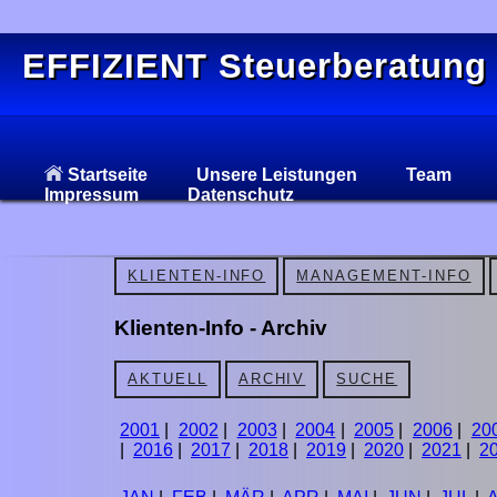
EFFIZIENT Steuerberatung
Startseite
Unsere Leistungen
Team
Impressum
Datenschutz
KLIENTEN-INFO
MANAGEMENT-INFO
Klienten-Info - Archiv
AKTUELL
ARCHIV
SUCHE
2001
|
2002
|
2003
|
2004
|
2005
|
2006
|
20
|
2016
|
2017
|
2018
|
2019
|
2020
|
2021
|
2