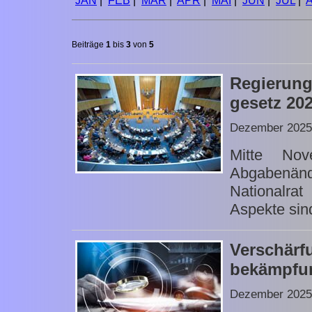
JAN
|
FEB
|
MÄR
|
APR
|
MAI
|
JUN
|
JUL
|
Beiträge
1
bis
3
von
5
Regierun
gesetz 20
Dezember 2025
Mitte Nov
Abgabenän
Nationalra
Aspekte sin
Versch
bekämpfun
Dezember 2025