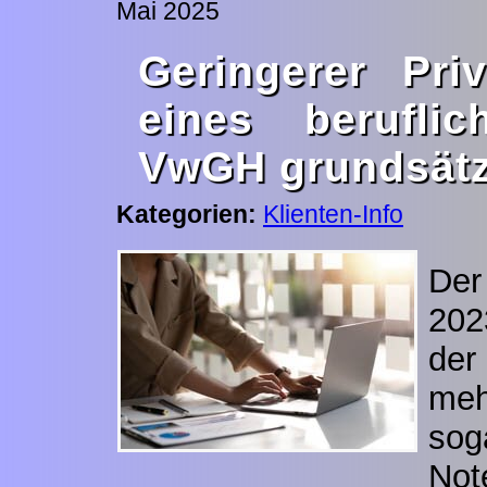
Mai 2025
Geringerer Pri
eines berufli
VwGH grundsätz
Kategorien:
Klienten-Info
De
202
der
meh
sog
No