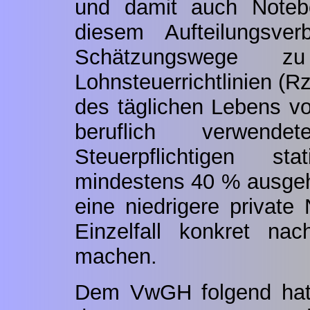
und damit auch Notebo
diesem Aufteilungsver
Schätzungswege z
Lohnsteuerrichtlinien (R
des täglichen Lebens vo
beruflich verwen
Steuerpflichtigen st
mindestens 40 % ausgeh
eine niedrigere private
Einzelfall konkret na
machen.
Dem VwGH folgend hatt