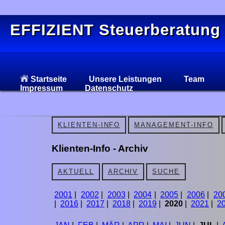
EFFIZIENT Steuerberatung
Startseite
Unsere Leistungen
Team
Impressum
Datenschutz
KLIENTEN-INFO
MANAGEMENT-INFO
Klienten-Info - Archiv
AKTUELL
ARCHIV
SUCHE
2001
|
2002
|
2003
|
2004
|
2005
|
2006
|
20
|
2016
|
2017
|
2018
|
2019
|
2020
|
2021
|
2