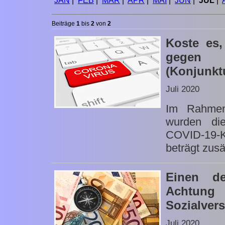
JAN
|
FEB
|
MÄR
|
APR
|
MAI
|
JUN
|
JUL
|
Beiträge
1
bis
2
von
2
Koste es
gegen 
(Konjunkt
Juli 2020
Im Rahmen
wurden di
COVID-19-Kr
beträgt zusät
Einen d
Achtung 
Sozialver
Juli 2020