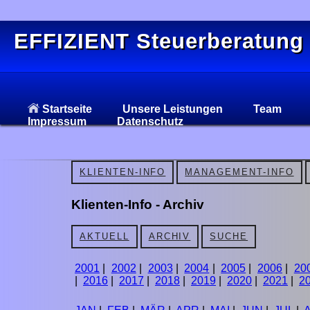
EFFIZIENT Steuerberatung
Startseite
Unsere Leistungen
Team
Impressum
Datenschutz
KLIENTEN-INFO
MANAGEMENT-INFO
Klienten-Info - Archiv
AKTUELL
ARCHIV
SUCHE
2001
|
2002
|
2003
|
2004
|
2005
|
2006
|
20
|
2016
|
2017
|
2018
|
2019
|
2020
|
2021
|
2