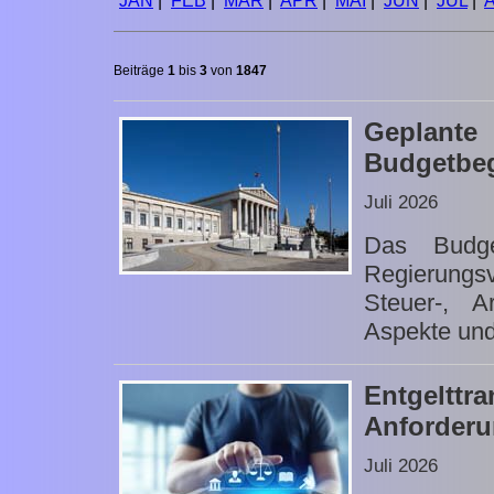
JAN
|
FEB
|
MÄR
|
APR
|
MAI
|
JUN
|
JUL
|
Beiträge
1
bis
3
von
1847
Geplan
Budgetbeg
Juli 2026
Das Budge
Regierungs
Steuer-, A
Aspekte und
Entgeltt
Anforderu
Juli 2026